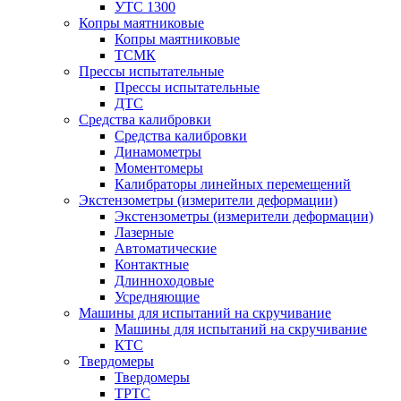
УТС 1300
Копры маятниковые
Копры маятниковые
ТСМК
Прессы испытательные
Прессы испытательные
ДТС
Средства калибровки
Средства калибровки
Динамометры
Моментомеры
Калибраторы линейных перемещений
Экстензометры (измерители деформации)
Экстензометры (измерители деформации)
Лазерные
Автоматические
Контактные
Длинноходовые
Усредняющие
Машины для испытаний на скручивание
Машины для испытаний на скручивание
КТС
Твердомеры
Твердомеры
ТРТС