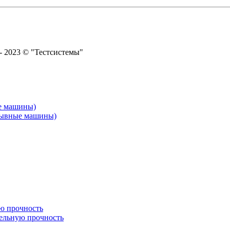
 - 2023 © "Тестсистемы"
е машины)
рывные машины)
ю прочность
ельную прочность