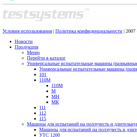
Условия использования
|
Политика конфиденциальности
| 2007
Новости
Продукция
Меню
Перейти в каталог
Универсальные испытательные машины (разрывны
Универсальные испытательные машины (раз
101
110М
110М
М
МН
МК
111
112
115
Машины для испытаний на ползучесть и длительну
Машины для испытаний на ползучесть и длит
УТС 1200