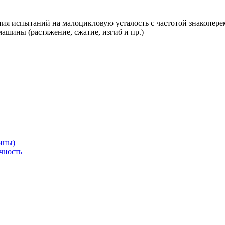
я испытаний на малоцикловую усталость с частотой знакоперем
ашины (растяжение, сжатие, изгиб и пр.)
ины)
чность