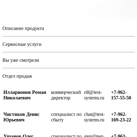
Описание продукта
Сервисные услуги
Вы уже смотрели
Отдел продаж
Илларионов Роман
коммерческий
rill@test-
+7-962-
Николаевич
директор
systems.ru
157-55-50
Чистяков Денис
специалист по
chat@test-
+7-962-
Юрьевич
сбыту
systems.ru
169-23-22
Ушанов Олег
специалист по
step@test-
+7-963-