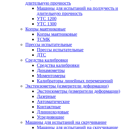
длительную прочность
Машины для испытаний на ползучесть и
длительную прочность
УТС 1200
УТС 1300
Копры маятниковые
Копры маятниковые
ТСМК
Прессы испытательные
Прессы испытательные
ДТС
Средства калибровки
Средства калибровки
Динамометры
Моментомеры
Калибраторы линейных перемещений
Экстензометры (измерители деформации)
Экстензометры (измерители деформации)
Лазерные
Автоматические
Контактные
Длинноходовые
Усредняющие
Машины для испытаний на скручивание
Машины для испытаний на скручивание