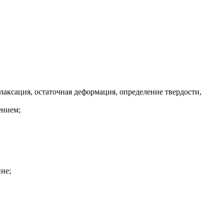
елаксация, остаточная деформация, определение твердости,
ением;
не;