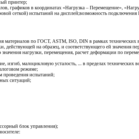
ный принтер;
олов, графиков в координатах «Нагрузка – Перемещение», «Нагр
етровой сеткой) испытаний на дисплей;возможность подключен
ия материалов по ГОСТ, ASTM, ISO, DIN в рамках технических 
ки, действующей на образец, и соответствующего ей значения п
о значения нагрузки, перемещения, расчет деформации по пере
е, изгиб, малоцикловую усталость, ... в пределах технических
алоговом режиме;
м проведения испытаний;
йных ситуаций;
ссорный блок управления);
носителе: