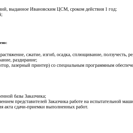
ений, выданное Ивановским ЦСМ, сроком действия 1 год;
й;
ено:
растяжение, сжатие, изгиб, осадка, сплющивание, ползучесть, р
вание, раздирание;
итор, лазерный принтер) со специальным программным обеспеч
енной базы Заказчика;
ением представителей Заказчика работе на испытательной маши
ния акта сдачи-приемки выполненных работ.