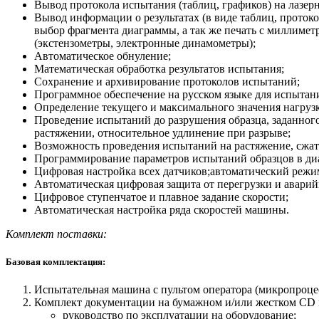
Вывод протокола испытания (таблиц, графиков) на лазер
Вывод информации о результатах (в виде таблиц, проток
выбор фрагмента диаграммы, а так же печать с миллим
(экстензометры, электронные динамометры);
Автоматическое обнуление;
Математическая обработка результатов испытания;
Сохранение и архивирование протоколов испытаний;
Программное обеспечение на русском языке для испытан
Определение текущего и максимального значения нагруз
Проведение испытаний до разрушения образца, заданног
растяжении, относительное удлинение при разрыве;
Возможность проведения испытаний на растяжение, сжати
Программирование параметров испытаний образцов в ди
Цифровая настройка всех датчиков;автоматический режи
Автоматическая цифровая защита от перегрузки и авари
Цифровое ступенчатое и плавное задание скорости;
Автоматическая настройка ряда скоростей машины.
Комплект поставки:
Базовая комплектация:
Испытательная машина с пультом оператора (микропроце
Комплект документации на бумажном и/или жестком СD 
руководство по эксплуатации на оборудование;