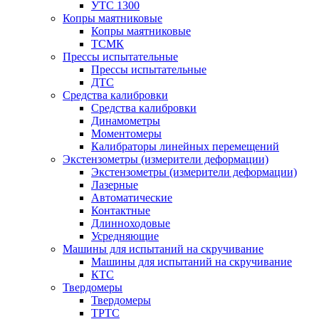
УТС 1300
Копры маятниковые
Копры маятниковые
ТСМК
Прессы испытательные
Прессы испытательные
ДТС
Средства калибровки
Средства калибровки
Динамометры
Моментомеры
Калибраторы линейных перемещений
Экстензометры (измерители деформации)
Экстензометры (измерители деформации)
Лазерные
Автоматические
Контактные
Длинноходовые
Усредняющие
Машины для испытаний на скручивание
Машины для испытаний на скручивание
КТС
Твердомеры
Твердомеры
ТРТС