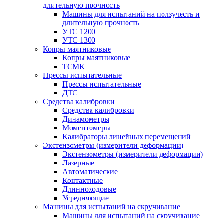
длительную прочность
Машины для испытаний на ползучесть и
длительную прочность
УТС 1200
УТС 1300
Копры маятниковые
Копры маятниковые
ТСМК
Прессы испытательные
Прессы испытательные
ДТС
Средства калибровки
Средства калибровки
Динамометры
Моментомеры
Калибраторы линейных перемещений
Экстензометры (измерители деформации)
Экстензометры (измерители деформации)
Лазерные
Автоматические
Контактные
Длинноходовые
Усредняющие
Машины для испытаний на скручивание
Машины для испытаний на скручивание