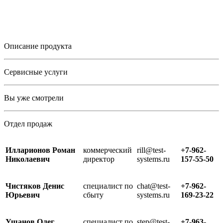
Описание продукта
Сервисные услуги
Вы уже смотрели
Отдел продаж
Илларионов Роман
коммерческий
rill@test-
+7-962-
Николаевич
директор
systems.ru
157-55-50
Чистяков Денис
специалист по
chat@test-
+7-962-
Юрьевич
сбыту
systems.ru
169-23-22
Ушанов Олег
специалист по
step@test-
+7-963-