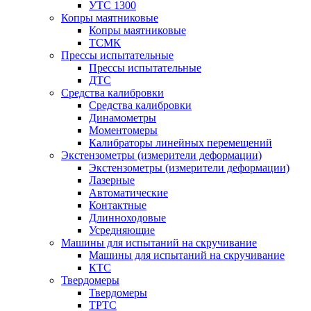
УТС 1300
Копры маятниковые
Копры маятниковые
ТСМК
Прессы испытательные
Прессы испытательные
ДТС
Средства калибровки
Средства калибровки
Динамометры
Моментомеры
Калибраторы линейных перемещений
Экстензометры (измерители деформации)
Экстензометры (измерители деформации)
Лазерные
Автоматические
Контактные
Длинноходовые
Усредняющие
Машины для испытаний на скручивание
Машины для испытаний на скручивание
КТС
Твердомеры
Твердомеры
ТРТС