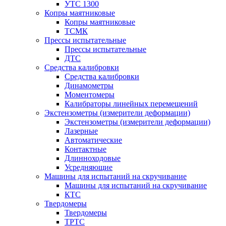
УТС 1300
Копры маятниковые
Копры маятниковые
ТСМК
Прессы испытательные
Прессы испытательные
ДТС
Средства калибровки
Средства калибровки
Динамометры
Моментомеры
Калибраторы линейных перемещений
Экстензометры (измерители деформации)
Экстензометры (измерители деформации)
Лазерные
Автоматические
Контактные
Длинноходовые
Усредняющие
Машины для испытаний на скручивание
Машины для испытаний на скручивание
КТС
Твердомеры
Твердомеры
ТРТС