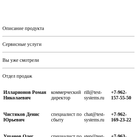
Описание продукта
Сервисные услуги
Вы уже смотрели
Отдел продаж
Илларионов Роман
коммерческий
rill@test-
+7-962-
Николаевич
директор
systems.ru
157-55-50
Чистяков Денис
специалист по
chat@test-
+7-962-
Юрьевич
сбыту
systems.ru
169-23-22
Ушанов Олег
специалист по
step@test-
+7-963-