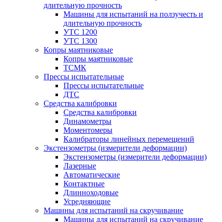
длительную прочность
Машины для испытаний на ползучесть и
длительную прочность
УТС 1200
УТС 1300
Копры маятниковые
Копры маятниковые
ТСМК
Прессы испытательные
Прессы испытательные
ДТС
Средства калибровки
Средства калибровки
Динамометры
Моментомеры
Калибраторы линейных перемещений
Экстензометры (измерители деформации)
Экстензометры (измерители деформации)
Лазерные
Автоматические
Контактные
Длинноходовые
Усредняющие
Машины для испытаний на скручивание
Машины для испытаний на скручивание