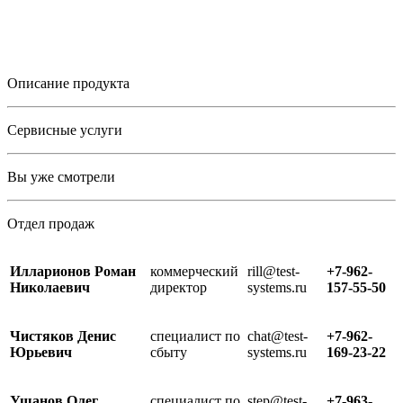
Описание продукта
Сервисные услуги
Вы уже смотрели
Отдел продаж
Илларионов Роман
коммерческий
rill@test-
+7-962-
Николаевич
директор
systems.ru
157-55-50
Чистяков Денис
специалист по
chat@test-
+7-962-
Юрьевич
сбыту
systems.ru
169-23-22
Ушанов Олег
специалист по
step@test-
+7-963-