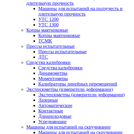
длительную прочность
Машины для испытаний на ползучесть и
длительную прочность
УТС 1200
УТС 1300
Копры маятниковые
Копры маятниковые
ТСМК
Прессы испытательные
Прессы испытательные
ДТС
Средства калибровки
Средства калибровки
Динамометры
Моментомеры
Калибраторы линейных перемещений
Экстензометры (измерители деформации)
Экстензометры (измерители деформации)
Лазерные
Автоматические
Контактные
Длинноходовые
Усредняющие
Машины для испытаний на скручивание
Машины для испытаний на скручивание