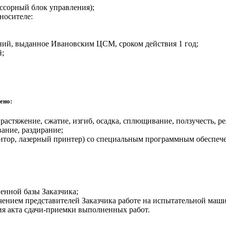
ссорный блок управления);
носителе:
ений, выданное Ивановским ЦСМ, сроком действия 1 год;
й;
ено:
растяжение, сжатие, изгиб, осадка, сплющивание, ползучесть, р
вание, раздирание;
итор, лазерный принтер) со специальным программным обеспеч
енной базы Заказчика;
ением представителей Заказчика работе на испытательной маши
ния акта сдачи-приемки выполненных работ.