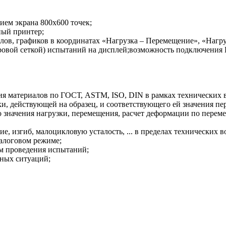
ием экрана 800х600 точек;
ный принтер;
олов, графиков в координатах «Нагрузка – Перемещение», «Нагр
етровой сеткой) испытаний на дисплей;возможность подключен
ия материалов по ГОСТ, ASTM, ISO, DIN в рамках технических 
ки, действующей на образец, и соответствующего ей значения п
о значения нагрузки, перемещения, расчет деформации по пере
е, изгиб, малоцикловую усталость, ... в пределах технических
алоговом режиме;
м проведения испытаний;
йных ситуаций;