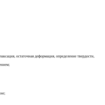
елаксация, остаточная деформация, определение твердости,
ением;
не;