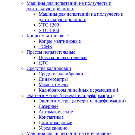
Машины для испытаний на ползучесть и
длительную прочность
Машины для испытаний на ползучесть и
длительную прочность
УТС 1200
УТС 1300
Копры маятниковые
Копры маятниковые
ТСМК
Прессы испытательные
Прессы испытательные
ДТС
Средства калибровки
Средства калибровки
Динамометры
Моментомеры
Калибраторы линейных перемещений
Экстензометры (измерители деформации)
Экстензометры (измерители деформации)
Лазерные
Автоматические
Контактные
Длинноходовые
Усредняющие
Машины для испытаний на скручивание