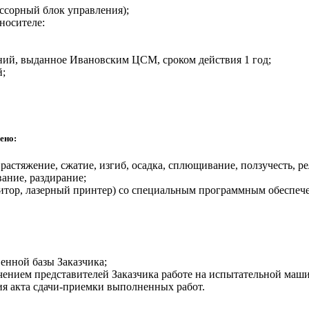
ссорный блок управления);
носителе:
ений, выданное Ивановским ЦСМ, сроком действия 1 год;
й;
ено:
растяжение, сжатие, изгиб, осадка, сплющивание, ползучесть, р
вание, раздирание;
итор, лазерный принтер) со специальным программным обеспеч
енной базы Заказчика;
ением представителей Заказчика работе на испытательной маши
ния акта сдачи-приемки выполненных работ.