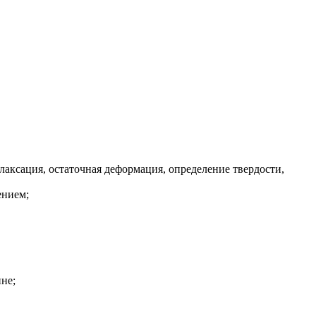
елаксация, остаточная деформация, определение твердости,
ением;
не;