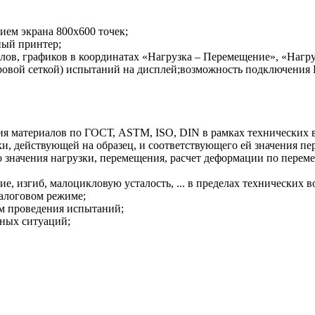
ием экрана 800х600 точек;
ный принтер;
олов, графиков в координатах «Нагрузка – Перемещение», «Нагр
етровой сеткой) испытаний на дисплей;возможность подключен
ия материалов по ГОСТ, ASTM, ISO, DIN в рамках технических 
ки, действующей на образец, и соответствующего ей значения п
о значения нагрузки, перемещения, расчет деформации по пере
е, изгиб, малоцикловую усталость, ... в пределах технических
алоговом режиме;
м проведения испытаний;
йных ситуаций;