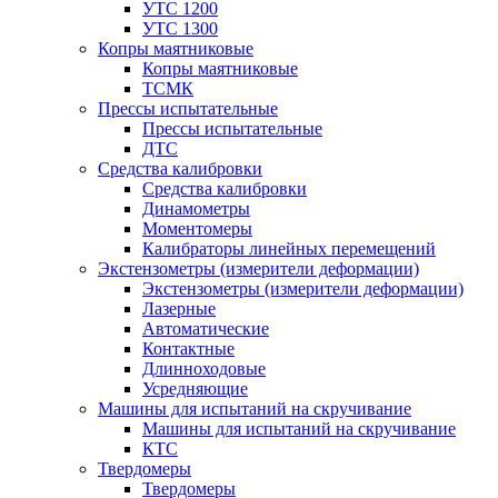
УТС 1200
УТС 1300
Копры маятниковые
Копры маятниковые
ТСМК
Прессы испытательные
Прессы испытательные
ДТС
Средства калибровки
Средства калибровки
Динамометры
Моментомеры
Калибраторы линейных перемещений
Экстензометры (измерители деформации)
Экстензометры (измерители деформации)
Лазерные
Автоматические
Контактные
Длинноходовые
Усредняющие
Машины для испытаний на скручивание
Машины для испытаний на скручивание
КТС
Твердомеры
Твердомеры