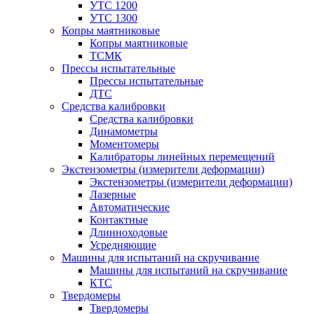
УТС 1200
УТС 1300
Копры маятниковые
Копры маятниковые
ТСМК
Прессы испытательные
Прессы испытательные
ДТС
Средства калибровки
Средства калибровки
Динамометры
Моментомеры
Калибраторы линейных перемещений
Экстензометры (измерители деформации)
Экстензометры (измерители деформации)
Лазерные
Автоматические
Контактные
Длинноходовые
Усредняющие
Машины для испытаний на скручивание
Машины для испытаний на скручивание
КТС
Твердомеры
Твердомеры