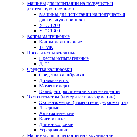
Машины для испытаний на ползучесть и
длительную прочность
Машины для испытаний на ползучесть и
длительную прочность
УТС 1200
УТС 1300
Копры маятниковые
Копры маятниковые
ТСМК
Прессы испытательные
Прессы испытательные
ДТС
Средства калибровки
Средства калибровки
Динамометры
Моментомеры
Калибраторы линейных перемещений
Экстензометры (измерители деформации)
Экстензометры (измерители деформации)
Лазерные
Автоматические
Контактные
Длинноходовые
Усредняющие
Машины для испытаний на скручивание