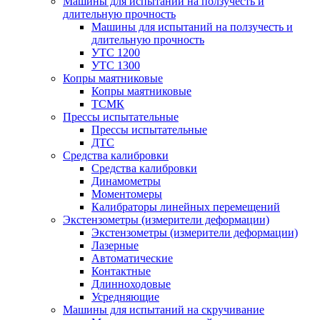
Машины для испытаний на ползучесть и
длительную прочность
Машины для испытаний на ползучесть и
длительную прочность
УТС 1200
УТС 1300
Копры маятниковые
Копры маятниковые
ТСМК
Прессы испытательные
Прессы испытательные
ДТС
Средства калибровки
Средства калибровки
Динамометры
Моментомеры
Калибраторы линейных перемещений
Экстензометры (измерители деформации)
Экстензометры (измерители деформации)
Лазерные
Автоматические
Контактные
Длинноходовые
Усредняющие
Машины для испытаний на скручивание