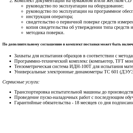
Комплект документации на бумажном и/или жестком СD 
руководство по эксплуатации на оборудование;
руководство по эксплуатации на программное обес
инструкция оператора;
свидетельство о первичной поверке средств измере
копия свидетельства об утверждении типа средств 
методика поверки.
По дополнительному соглашению в комплект поставки может быть включ
Захваты для испытания образцов в соответствии с мето
Программно-технический комплекс (компьютер, TFT мон
Тензометрическая система ИДН-100Т для испытания матер
Универсальные электронные динамометры ТС 601 (ДЭУЭ
Сервисные услуги:
Транспортировка испытательной машины до производств
Проведение пуско-наладочных работ с последующим обуч
Гарантийные обязательства - 18 месяцев со дня подписа