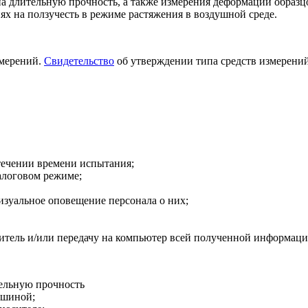
а длительную прочность, а также измерения деформации образц
х на ползучесть в режиме растяжения в воздушной среде.
змерений.
Свидетельство
об утверждении типа средств измерений
течении времени испытания;
алоговом режиме;
изуальное оповещение персонала о них;
тель и/или передачу на компьютер всей полученной информаци
ельную прочность
ашиной;