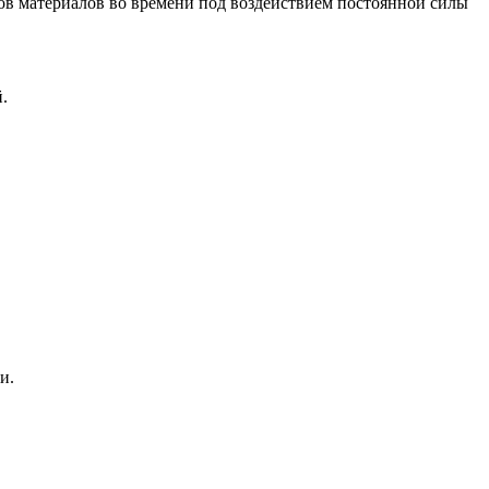
ов материалов во времени под воздействием постоянной силы
.
и.