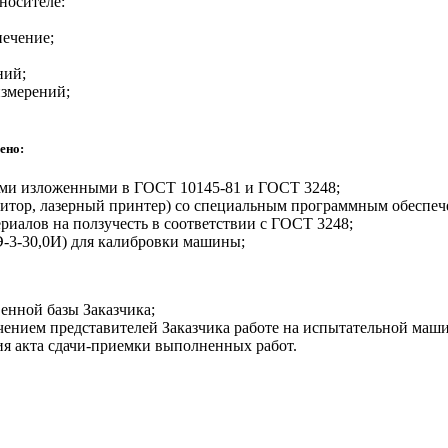
носителе:
печение;
ний;
измерений;
ено:
дами изложенными в ГОСТ 10145-81 и ГОСТ 3248;
итор, лазерный принтер) со специальным программным обеспеч
иалов на ползучесть в соответствии с ГОСТ 3248;
-3-30,0И) для калибровки машины;
енной базы Заказчика;
ением представителей Заказчика работе на испытательной маши
ния акта сдачи-приемки выполненных работ.