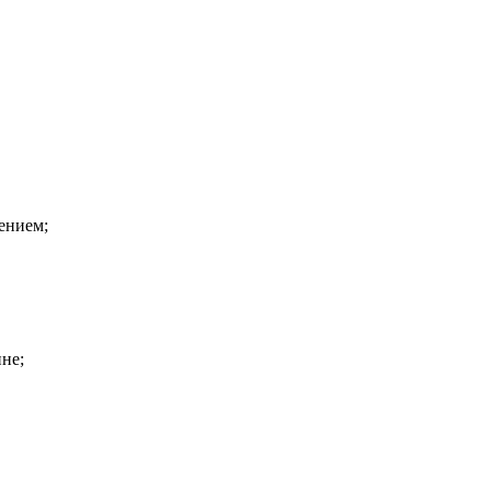
ением;
не;