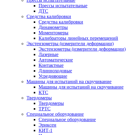
Прессы испытательные
Прессы испытательные
ДТС
Средства калибровки
Средства калибровки
Динамометры
Моментомеры
Калибраторы линейных перемещений
Экстензометры (измерители деформации)
Экстензометры (измерители деформации)
Лазерные
Автоматические
Контактные
Длинноходовые
Усредняющие
Машины для испытаний на скручивание
Машины для испытаний на скручивание
КТС
Твердомеры
Твердомеры
ТРТС
Специальное оборудование
Специальное оборудование
Эриксен
КИТ-1