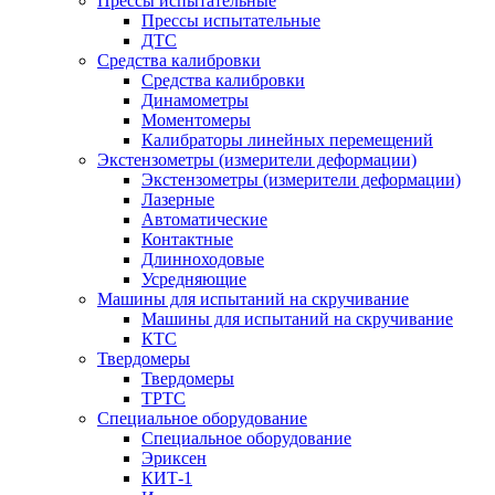
Прессы испытательные
Прессы испытательные
ДТС
Средства калибровки
Средства калибровки
Динамометры
Моментомеры
Калибраторы линейных перемещений
Экстензометры (измерители деформации)
Экстензометры (измерители деформации)
Лазерные
Автоматические
Контактные
Длинноходовые
Усредняющие
Машины для испытаний на скручивание
Машины для испытаний на скручивание
КТС
Твердомеры
Твердомеры
ТРТС
Специальное оборудование
Специальное оборудование
Эриксен
КИТ-1