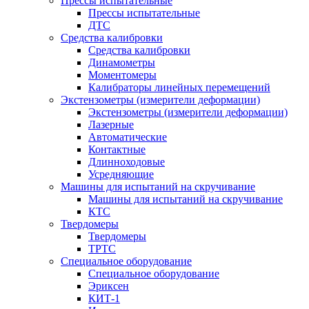
Прессы испытательные
Прессы испытательные
ДТС
Средства калибровки
Средства калибровки
Динамометры
Моментомеры
Калибраторы линейных перемещений
Экстензометры (измерители деформации)
Экстензометры (измерители деформации)
Лазерные
Автоматические
Контактные
Длинноходовые
Усредняющие
Машины для испытаний на скручивание
Машины для испытаний на скручивание
КТС
Твердомеры
Твердомеры
ТРТС
Специальное оборудование
Специальное оборудование
Эриксен
КИТ-1