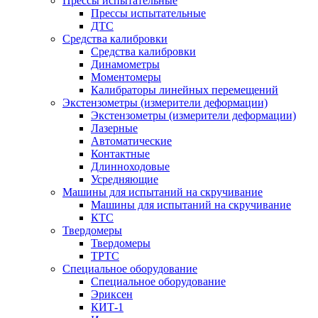
Прессы испытательные
Прессы испытательные
ДТС
Средства калибровки
Средства калибровки
Динамометры
Моментомеры
Калибраторы линейных перемещений
Экстензометры (измерители деформации)
Экстензометры (измерители деформации)
Лазерные
Автоматические
Контактные
Длинноходовые
Усредняющие
Машины для испытаний на скручивание
Машины для испытаний на скручивание
КТС
Твердомеры
Твердомеры
ТРТС
Специальное оборудование
Специальное оборудование
Эриксен
КИТ-1