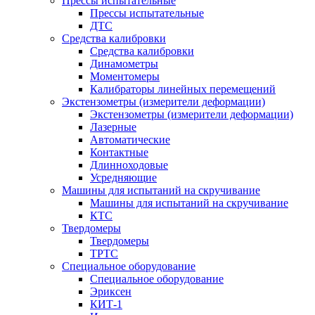
Прессы испытательные
Прессы испытательные
ДТС
Средства калибровки
Средства калибровки
Динамометры
Моментомеры
Калибраторы линейных перемещений
Экстензометры (измерители деформации)
Экстензометры (измерители деформации)
Лазерные
Автоматические
Контактные
Длинноходовые
Усредняющие
Машины для испытаний на скручивание
Машины для испытаний на скручивание
КТС
Твердомеры
Твердомеры
ТРТС
Специальное оборудование
Специальное оборудование
Эриксен
КИТ-1