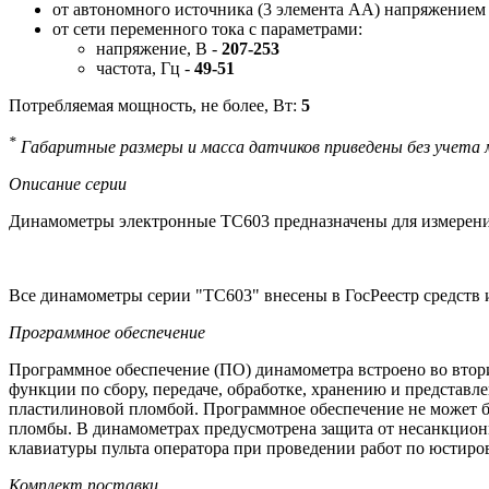
от автономного источника (3 элемента АА) напряжение
от сети переменного тока с параметрами:
напряжение, В -
207-253
частота, Гц -
49-51
Потребляемая мощность, не более, Вт:
5
*
Габаритные размеры и масса датчиков приведены без учета 
Описание серии
Динамометры электронные ТС603 предназначены для измерений
Все динамометры серии "ТС603" внесены в ГосРеестр средств
Программное обеспечение
Программное обеспечение (ПО) динамометра встроено во втор
функции по сбору, передаче, обработке, хранению и представ
пластилиновой пломбой. Программное обеспечение не может б
пломбы. В динамометрах предусмотрена защита от несанкцион
клавиатуры пульта оператора при проведении работ по юстиро
Комплект поставки