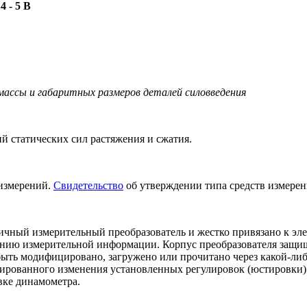
м
4 - 5 В
массы и габаритных размеров деталей силовведения
 статических сил растяжения и сжатия.
 измерений.
Свидетельство
об утверждении типа средств измерен
ичный измерительный преобразователь и жестко привязано к эл
лению измерительной информации. Корпус преобразователя защи
ыть модифицировано, загружено или прочитано через какой-либ
ированного изменения установленных регулировок (юстировки)
вке динамометра.