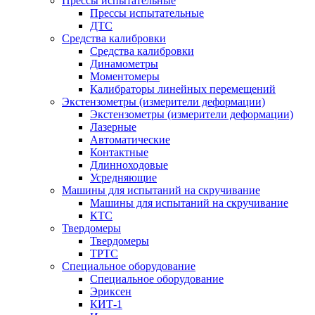
Прессы испытательные
Прессы испытательные
ДТС
Средства калибровки
Средства калибровки
Динамометры
Моментомеры
Калибраторы линейных перемещений
Экстензометры (измерители деформации)
Экстензометры (измерители деформации)
Лазерные
Автоматические
Контактные
Длинноходовые
Усредняющие
Машины для испытаний на скручивание
Машины для испытаний на скручивание
КТС
Твердомеры
Твердомеры
ТРТС
Специальное оборудование
Специальное оборудование
Эриксен
КИТ-1