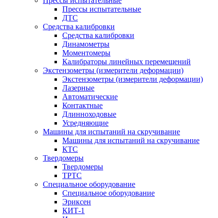
Прессы испытательные
Прессы испытательные
ДТС
Средства калибровки
Средства калибровки
Динамометры
Моментомеры
Калибраторы линейных перемещений
Экстензометры (измерители деформации)
Экстензометры (измерители деформации)
Лазерные
Автоматические
Контактные
Длинноходовые
Усредняющие
Машины для испытаний на скручивание
Машины для испытаний на скручивание
КТС
Твердомеры
Твердомеры
ТРТС
Специальное оборудование
Специальное оборудование
Эриксен
КИТ-1